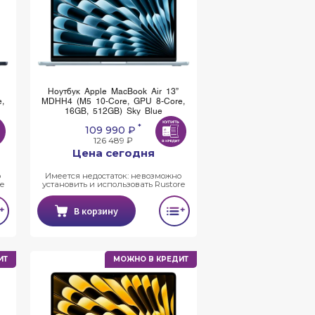
Ноутбук Apple MacBook Air 13”
,
MDHH4 (M5 10-Core, GPU 8-Core,
16GB, 512GB) Sky Blue
*
109 990 ₽
126 489 ₽
Цена сегодня
о
Имеется недостаток: невозможно
e
установить и использовать Rustore
В корзину
ИТ
МОЖНО В КРЕДИТ