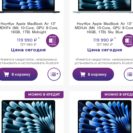
Ноутбук Apple MacBook Air 13”
Ноутбук Apple MacBook Air 13”
MDHF4 (M5 10-Core, GPU 8-Core,
MDHJ4 (M5 10-Core, GPU 8-Core
16GB, 1TB) Midnight
16GB, 1TB) Sky Blue
*
*
119 990 ₽
119 990 ₽
137 989 ₽
137 989 ₽
Цена сегодня
Цена сегодня
Имеется недостаток: невозможно
Имеется недостаток: невозможн
установить и использовать Rustore
установить и использовать Rustor
В корзину
В корзину
МОЖНО В КРЕДИТ
МОЖНО В КРЕД