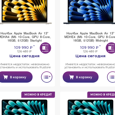
Ноутбук Apple MacBook Air 13”
Ноутбук Apple MacBook Air 13”
MDHA4 (M5 10-Core, GPU 8-Core,
MDHE4 (M5 10-Core, GPU 8-Core
16GB, 512GB) Starlight
16GB, 512GB) Midnight
*
*
109 990 ₽
109 990 ₽
126 489 ₽
126 489 ₽
Цена сегодня
Цена сегодня
Имеется недостаток: невозможно
Имеется недостаток: невозможн
установить и использовать Rustore
установить и использовать Rustor
В корзину
В корзину
МОЖНО В КРЕДИТ
МОЖНО В КРЕД