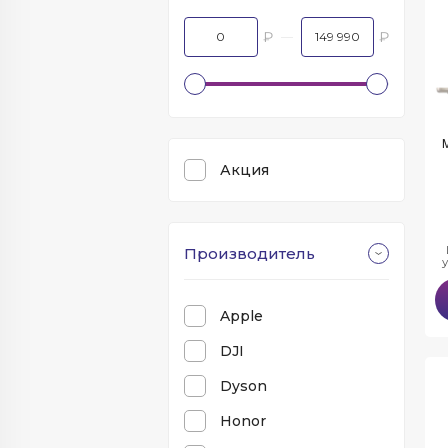
₽
₽
Акция
Производитель
Apple
DJI
Dyson
Honor