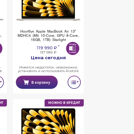
Ноутбук Apple MacBook Air 13”
,
MDHC4 (M5 10-Core, GPU 8-Core,
16GB, 1TB) Starlight
*
119 990 ₽
137 989 ₽
Цена сегодня
о
Имеется недостаток: невозможно
e
установить и использовать Rustore
В корзину
ИТ
МОЖНО В КРЕДИТ