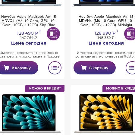
Ноутбук Apple MacBook Air 15
Ноутбук Apple MacBook Air 15
MDVQ4 (M5 10-Core, GPU 10-
MDVH4 (M5 10-Core, GPU 10-
Core, 16GB, 512GB) Sky Blue
Core, 16GB, 512GB) Midnight
*
*
128 490 ₽
128 990 ₽
147 764 ₽
148 339 ₽
Цена сегодня
Цена сегодня
Имеется недостаток: невозможно
Имеется недостаток: невозможн
установить и использовать Rustore
установить и использовать Rustor
В корзину
В корзину
МОЖНО В КРЕДИТ
МОЖНО В КРЕД