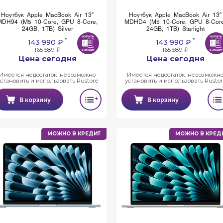
Ноутбук Apple MacBook Air 13”
Ноутбук Apple MacBook Air 13”
MDH94 (M5 10-Core, GPU 8-Core,
MDHD4 (M5 10-Core, GPU 8-Core
24GB, 1TB) Silver
24GB, 1TB) Starlight
*
*
143 990 ₽
143 990 ₽
165 589 ₽
165 589 ₽
Цена сегодня
Цена сегодня
Имеется недостаток: невозможно
Имеется недостаток: невозможн
установить и использовать Rustore
установить и использовать Rustor
В корзину
В корзину
МОЖНО В КРЕДИТ
МОЖНО В КРЕД