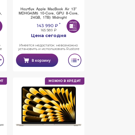
Ноутбук Apple MacBook Air 13”
,
MDHG4(M5 10-Core, GPU 8-Core,
24GB, 1TB) Midnight
*
143 990 ₽
165 589 ₽
Цена сегодня
о
Имеется недостаток: невозможно
e
установить и использовать Rustore
В корзину
ИТ
МОЖНО В КРЕДИТ