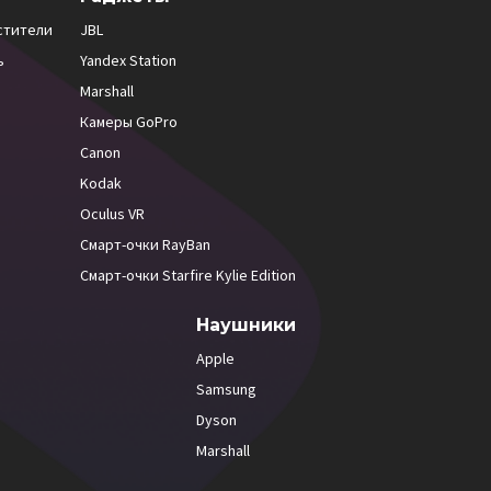
стители
JBL
ь
Yandex Station
Marshall
Камеры GoPro
Canon
Kodak
Oculus VR
Смарт-очки RayBan
Смарт-очки Starfire Kylie Edition
Наушники
Apple
Samsung
Dyson
Marshall