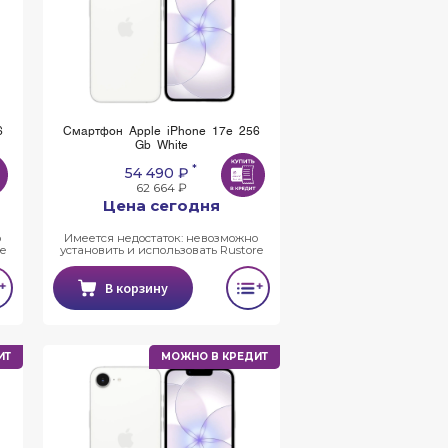
6
Смартфон Apple iPhone 17e 256
Gb White
*
54 490 ₽
62 664 ₽
Цена сегодня
о
Имеется недостаток: невозможно
e
установить и использовать Rustore
В корзину
ИТ
МОЖНО В КРЕДИТ