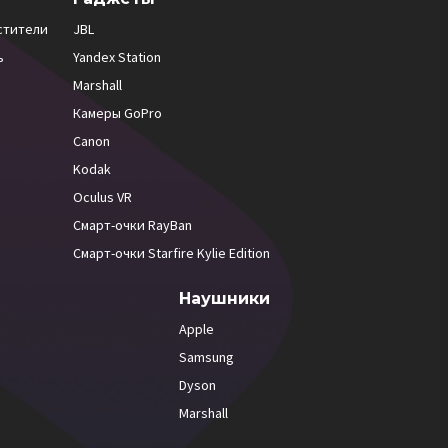
стители
JBL
ь
Yandex Station
Marshall
Камеры GoPro
Canon
Kodak
Oculus VR
Смарт-очки RayBan
Смарт-очки Starfire Kylie Edition
Наушники
Apple
Samsung
Dyson
Marshall