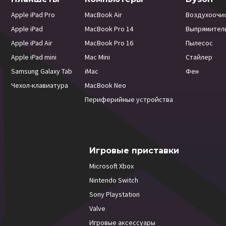
Apple iPad Pro
MacBook Air
Воздухоочи
Apple iPad
MacBook Pro 14
Выпрямител
Apple iPad Air
MacBook Pro 16
Пылесос
Apple iPad mini
Mac Mini
Стайлер
Samsung Galaxy Tab
iMac
Фен
Чехол-клавиатура
MacBook Neo
Периферийные устройства
Игровые приставки
Microsoft Xbox
Nintendo Switch
Sony Playstation
Valve
Игровые аксессуары