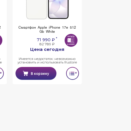
2
Смартфон Apple iPhone 17e 512
Gb White
*
71 990 ₽
82 789 ₽
Цена сегодня
о
Имеется недостаток: невозможно
e
установить и использовать Rustore
В корзину