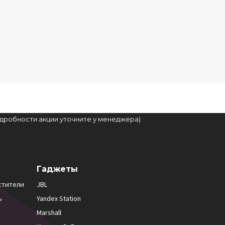
подробности акции уточните у менеджера)
Гаджеты
стители
JBL
ь
Yandex Station
Marshall