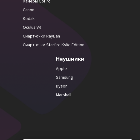
Камеры GoPro
Canon
Kodak
Oculus VR
Смарт-очки RayBan
Смарт-очки Starfire Kylie Edition
Наушники
Apple
Samsung
Dyson
Marshall