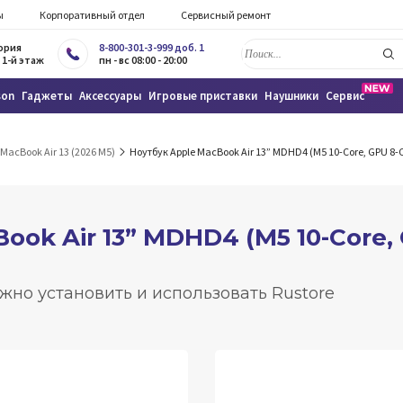
ы
Корпоративный отдел
Сервисный ремонт
тория
8-800-301-3-999 доб. 1
 1-й этаж
пн - вс 08:00 - 20:00
son
Гаджеты
Аксессуары
Игровые приставки
Наушники
Сервис
MacBook Air 13 (2026 M5)
Ноутбук Apple MacBook Air 13” MDHD4 (M5 10-Core, GPU 8-Co
ook Air 13” MDHD4 (M5 10-Core, 
жно установить и использовать Rustore