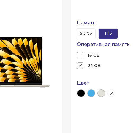
Память
512 Gb
1 Tb
Оперативная память
16 GB
24 GB
Цвет