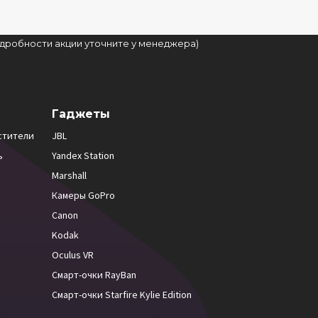
подробности акции уточните у менеджера)
Гаджеты
стители
JBL
ь
Yandex Station
Marshall
Камеры GoPro
Canon
Kodak
Oculus VR
Смарт-очки RayBan
Смарт-очки Starfire Kylie Edition