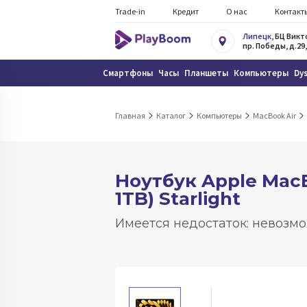
Trade-in
Кредит
О нас
Контакт
Липецк
, БЦ Вик
пр. Победы, д.29,
Смартфоны
Часы
Планшеты
Компьютеры
Dy
Главная
Каталог
Компьютеры
MacBook Air
Ноутбук Apple MacB
1TB) Starlight
Имеется недостаток: невозмо