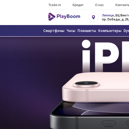
Trade-in
Кредит
О нас
Контакт
Липецк
, БЦ Вик
пр. Победы, д.29,
Смартфоны
Часы
Планшеты
Компьютеры
Dy