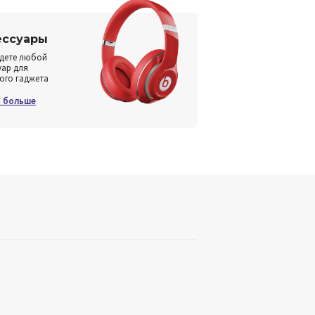
ессуары
дете любой
уар для
ого гаджета
ь больше