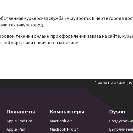
бственная курьерская служба «PlayBoom». В черте города дос
вую технику загород.
ровой техники онлайн при оформлении заказа на сайте, курь
кой карты или наличных в магазине.
* цена по акции (
Планшеты
Компьютеры
Dyson
Apple iPad Pro
MacBook Air
Воздухоочи
Apple iPad
MacBook Pro 14
Выпрямител