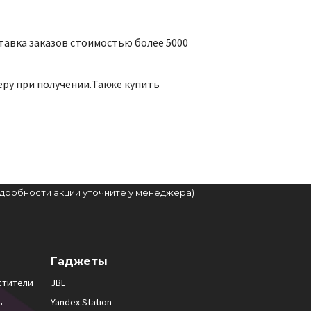
тавка заказов стоимостью более 5000
еру при получении.Также купить
подробности акции уточните у менеджера)
Гаджеты
стители
JBL
ь
Yandex Station