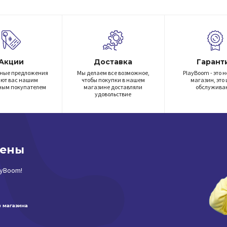
Акции
Доставка
Гарант
ные предложения
Мы делаем все возможное,
PlayBoom - это н
ают вас нашим
чтобы покупки в нашем
магазин, это 
ным покупателем
магазине доставляли
обслужива
удовольствие
цены
ayBoom!
 магазина