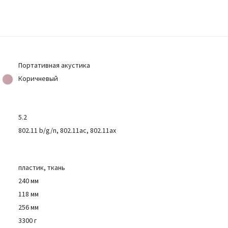
Портативная акустика
Коричневый
5.2
802.11 b/g/n, 802.11ac, 802.11ax
пластик, ткань
240 мм
118 мм
256 мм
3300 г