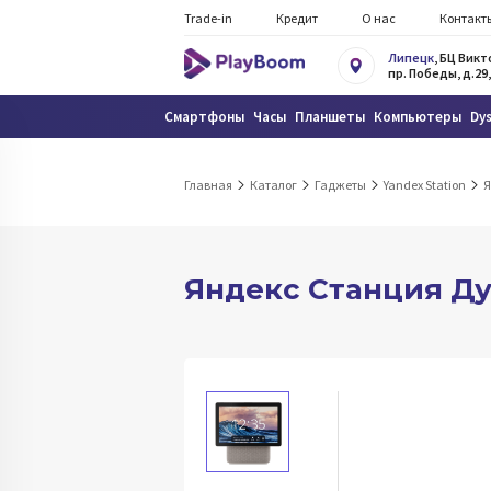
Trade-in
Кредит
О нас
Контакт
Липецк
, БЦ Вик
пр. Победы, д.29,
Смартфоны
Часы
Планшеты
Компьютеры
Dy
Главная
Каталог
Гаджеты
Yandex Station
Я
Яндекc Станция Ду