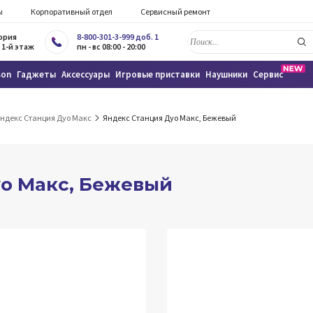
ы
Корпоративный отдел
Сервисный ремонт
тория
8-800-301-3-999 доб. 1
 1-й этаж
пн - вс 08:00 - 20:00
son
Гаджеты
Аксессуары
Игровые приставки
Наушники
Сервис
ндекc Станция Дуо Макс
Яндекc Станция Дуо Макс, Бежевый
о Макс, Бежевый