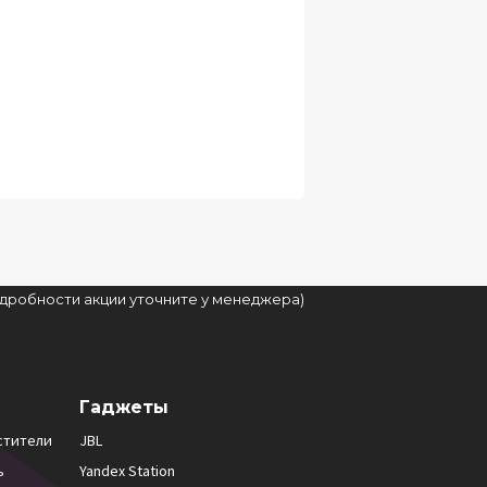
подробности акции уточните у менеджера)
Гаджеты
стители
JBL
ь
Yandex Station