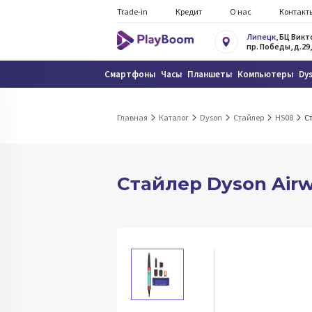
Trade-in
Кредит
О нас
Контакт
Липецк
, БЦ Вик
пр. Победы, д.29,
Смартфоны
Часы
Планшеты
Компьютеры
Dy
Главная
Каталог
Dyson
Стайлер
HS08
Ст
Стайлер Dyson Airw