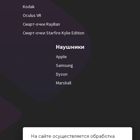
Kodak
Oculus VR
Смарт-очки RayBan
Смарт-очки Starfire Kylie Edition
Наушники
Apple
Samsung
Dyson
Marshall
На сайте осуществляется обработка