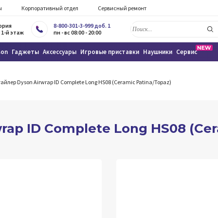
ы
Корпоративный отдел
Сервисный ремонт
тория
8-800-301-3-999 доб. 1
 1-й этаж
пн - вс 08:00 - 20:00
son
Гаджеты
Аксессуары
Игровые приставки
Наушники
Сервис
айлер Dyson Airwrap ID Complete Long HS08 (Ceramic Patina/Topaz)
rap ID Complete Long HS08 (Cer