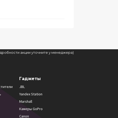
подробности акции уточните у менеджера)
Гаджеты
стители
JBL
ь
Yandex Station
Marshall
Камеры GoPro
Canon