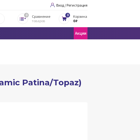
Вход / Регистрация
0
0
Сравнение
Корзина
товаров
0 ₽
Акции
amic Patina/Topaz)