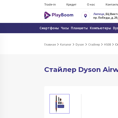
Trade-in
Кредит
О нас
Контакт
Липецк
, БЦ Вик
пр. Победы, д.29,
Смартфоны
Часы
Планшеты
Компьютеры
Dy
Главная
Каталог
Dyson
Стайлер
HS08
Ст
Стайлер Dyson Airw