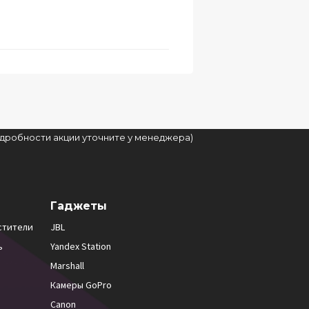
подробности акции уточните у менеджера)
Гаджеты
стители
JBL
ь
Yandex Station
Marshall
Камеры GoPro
Canon