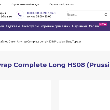
ы
Корпоративный отдел
Сервисный ремонт
тория
8-800-301-3-999 доб. 1
 1-й этаж
пн - вс 08:00 - 20:00
son
Гаджеты
Аксессуары
Игровые приставки
Наушники
Сервис
айлер Dyson Airwrap Complete Long HS08 (Prussian Blue/Topaz)
rap Complete Long HS08 (Prussi