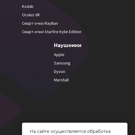
Kodak
Oculus VR
Смарт-очки RayBan
Смарт-очки Starfire Kylie Edition
Наушники
Apple
Samsung
Dyson
Marshall
На сайте осуществляется обработка