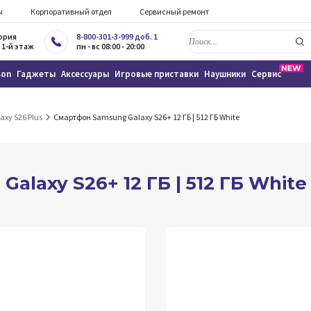
ы
Корпоративный отдел
Сервисный ремонт
тория
8-800-301-3-999 доб. 1
 1-й этаж
пн - вс 08:00 - 20:00
son
Гаджеты
Аксессуары
Игровые приставки
Наушники
Сервис
axy S26 Plus
Смартфон Samsung Galaxy S26+ 12 ГБ | 512 ГБ White
laxy S26+ 12 ГБ | 512 ГБ White