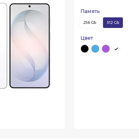
Память
256 Gb
512 Gb
Цвет