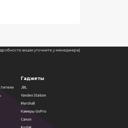
подробности акции уточните у менеджера)
Гаджеты
стители
JBL
ь
Yandex Station
Marshall
Камеры GoPro
Canon
Kodak