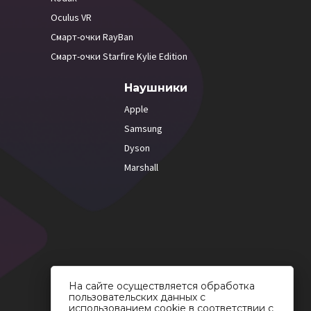
Oculus VR
Смарт-очки RayBan
Смарт-очки Starfire Kylie Edition
Наушники
Apple
Samsung
Dyson
Marshall
На сайте осуществляется обработка
пользовательских данных с
использованием cookie в соответствии с