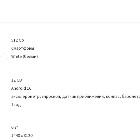
512 Gb
Смартфоны
White (белый)
12 GB
Android 16
акселерометр, гироскоп, датчик приближения, компас, баромет
1 год
6.7"
1440 x 3120