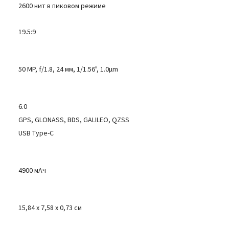
2600 нит в пиковом режиме
19.5:9
50 MP, f/1.8, 24 мм, 1/1.56", 1.0µm
6.0
GPS, GLONASS, BDS, GALILEO, QZSS
USB Type-C
4900 мАч
15,84 x 7,58 x 0,73 см