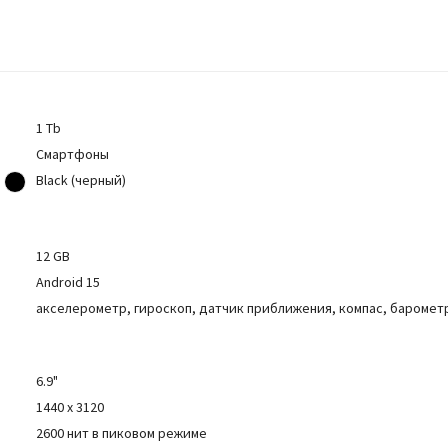
1 Tb
Смартфоны
Black (черный)
12 GB
Android 15
акселерометр, гироскоп, датчик приближения, компас, баромет
6.9"
1440 x 3120
2600 нит в пиковом режиме