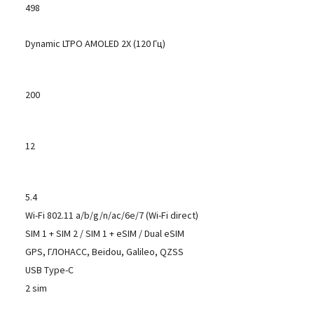
498
Dynamic LTPO AMOLED 2X (120 Гц)
200
12
5.4
Wi-Fi 802.11 a/b/g/n/ac/6e/7 (Wi-Fi direct)
SIM 1 + SIM 2 / SIM 1 + eSIM / Dual eSIM
GPS, ГЛОНАСС, Beidou, Galileo, QZSS
USB Type-C
2 sim