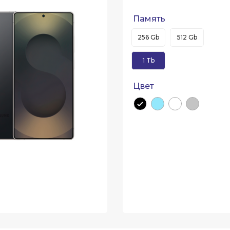
Память
256 Gb
512 Gb
1 Tb
Цвет