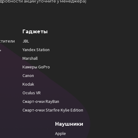
подробности акции уточните у менеджера)
Гаджеты
стители
JBL
ь
Yandex Station
Marshall
Камеры GoPro
Canon
Kodak
Oculus VR
Смарт-очки RayBan
Смарт-очки Starfire Kylie Edition
Наушники
Apple