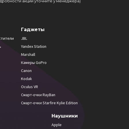
подробности акции уточните у менеджера)
Гаджеты
стители
JBL
ь
Yandex Station
Marshall
Камеры GoPro
Canon
Kodak
Oculus VR
Смарт-очки RayBan
Смарт-очки Starfire Kylie Edition
Наушники
Apple