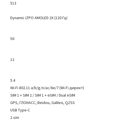
513
Dynamic LTPO AMOLED 2X (120 Гц)
50
12
5.4
Wi-Fi 802.11 a/b/g/n/ac/6e/7 (Wi-Fi директ)
SIM 1 + SIM 2 / SIM 1 + eSIM / Dual eSIM
GPS, ГЛОНАСС, Beidou, Galileo, QZSS
USB Type-C
2 sim