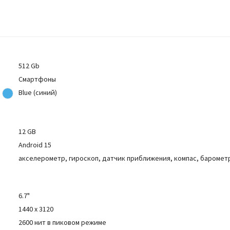
512 Gb
Смартфоны
Blue (синий)
12 GB
Android 15
акселерометр, гироскоп, датчик приближения, компас, баромет
6.7"
1440 x 3120
2600 нит в пиковом режиме