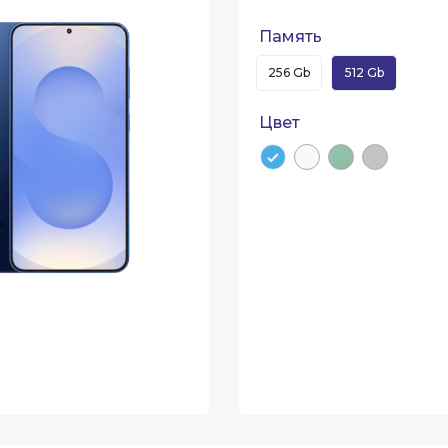
Память
256 Gb
512 Gb
Цвет