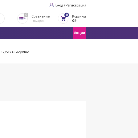
Вход / Регистрация
0
0
Сравнение
Корзина
товаров
0 ₽
Акции
12/512 GB IcyBlue