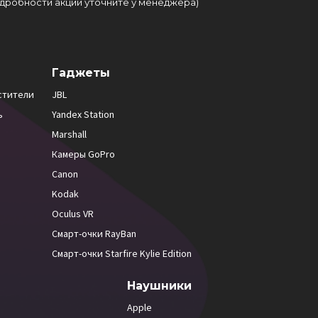
подробности акции уточните у менеджера)
Гаджеты
стители
JBL
ь
Yandex Station
Marshall
Камеры GoPro
Canon
Kodak
Oculus VR
Смарт-очки RayBan
Смарт-очки Starfire Kylie Edition
Наушники
Apple