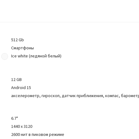
512 Gb
Смартфоны
Ice white (ледяной белый)
12 GB
Android 15
акселерометр, гироскоп, датчик приближения, компас, баромет
6.7"
1440 x 3120
2600 нит в пиковом режиме