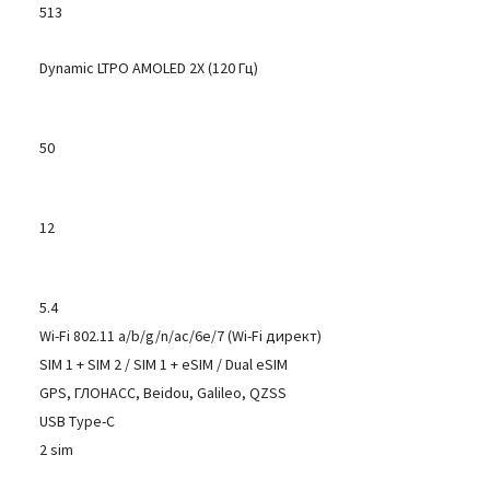
513
Dynamic LTPO AMOLED 2X (120 Гц)
50
12
5.4
Wi-Fi 802.11 a/b/g/n/ac/6e/7 (Wi-Fi директ)
SIM 1 + SIM 2 / SIM 1 + eSIM / Dual eSIM
GPS, ГЛОНАСС, Beidou, Galileo, QZSS
USB Type-C
2 sim