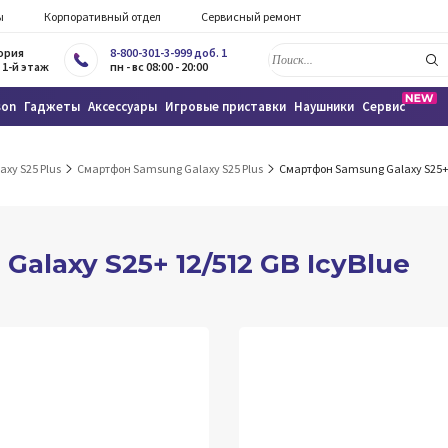
ы
Корпоративный отдел
Сервисный ремонт
тория
8-800-301-3-999 доб. 1
 1-й этаж
пн - вс 08:00 - 20:00
son
Гаджеты
Аксессуары
Игровые приставки
Наушники
Сервис
axy S25 Plus
Смартфон Samsung Galaxy S25 Plus
Смартфон Samsung Galaxy S25+ 
alaxy S25+ 12/512 GB IcyBlue