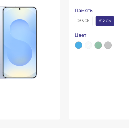
Память
256 Gb
512 Gb
Цвет