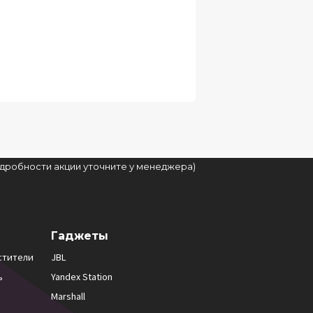
подробности акции уточните у менеджера)
Гаджеты
стители
JBL
ь
Yandex Station
Marshall