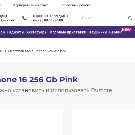
ы
Корпоративный отдел
Сервисный ремонт
тория
8-800-301-3-999 доб. 1
 1-й этаж
пн - вс 08:00 - 20:00
son
Гаджеты
Аксессуары
Игровые приставки
Наушники
Сервис
16
Смартфон Apple iPhone 16 256 Gb Pink
one 16 256 Gb Pink
жно установить и использовать Rustore