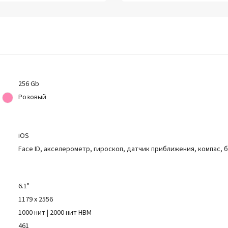
256 Gb
Розовый
iOS
Face ID, акселерометр, гироскоп, датчик приближения, компас,
6.1"
1179 x 2556
1000 нит | 2000 нит HBM
461