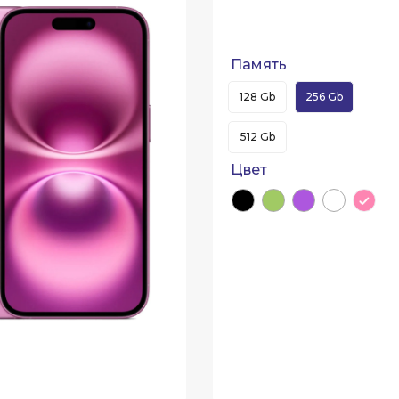
Память
128 Gb
256 Gb
512 Gb
Цвет