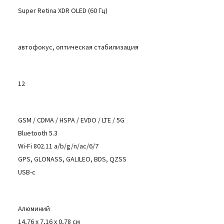
Super Retina XDR OLED (60 Гц)
автофокус, оптическая стабилизация
12
GSM / CDMA / HSPA / EVDO / LTE / 5G
Bluetooth 5.3
Wi-Fi 802.11 a/b/g/n/ac/6/7
GPS, GLONASS, GALILEO, BDS, QZSS
USB-c
Алюминий
14,76 x 7,16 x 0,78 см