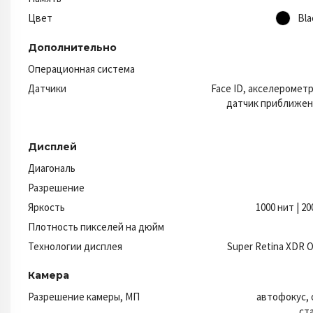
Цвет
Bla
Дополнительно
Операционная система
Датчики
Face ID, акселерометр
датчик приближени
Дисплей
Диагональ
Разрешение
Яркость
1000 нит | 2
Плотность пикселей на дюйм
Технологии дисплея
Super Retina XDR O
Камера
Разрешение камеры, МП
автофокус, 
ст