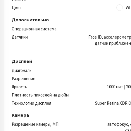
Цвет
Wh
Дополнительно
Операционная система
Датчики
Face ID, акселерометр
датчик приближени
Дисплей
Диагональ
Разрешение
Яркость
1000 нит | 2
Плотность пикселей на дюйм
Технологии дисплея
Super Retina XDR O
Камера
Разрешение камеры, МП
автофокус, 
ст