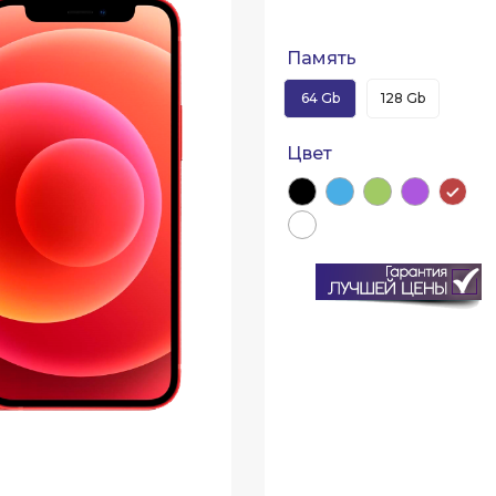
Память
64 Gb
128 Gb
Цвет