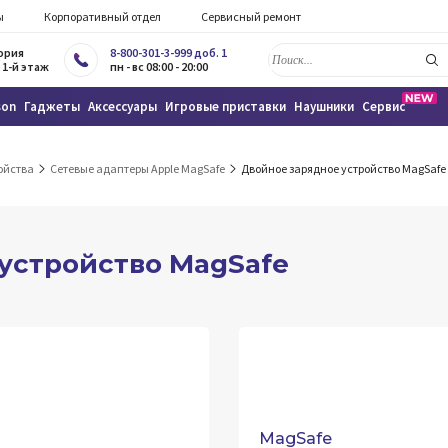
ы
Корпоративный отдел
Сервисный ремонт
тория
8-800-301-3-999 доб. 1
 1-й этаж
пн - вс 08:00 - 20:00
son
Гаджеты
Аксессуары
Игровые приставки
Наушники
Сервис
ойства
Сетевые адаптеры Apple MagSafe
Двойное зарядное устройство MagSafe
устройство MagSafe
MagSafe