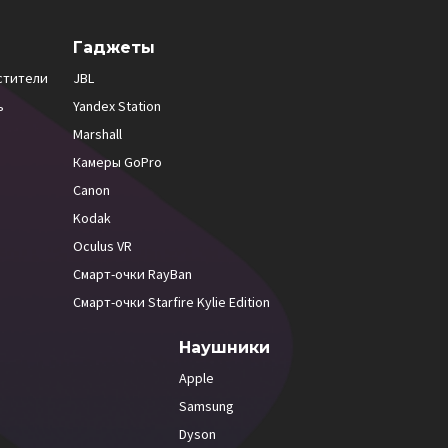
Гаджеты
стители
JBL
ь
Yandex Station
Marshall
Камеры GoPro
Canon
Kodak
Oculus VR
Смарт-очки RayBan
Смарт-очки Starfire Kylie Edition
Наушники
Apple
Samsung
Dyson