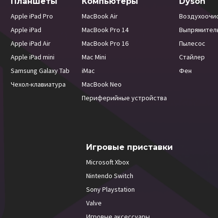
Планшеты
Компьютеры
Dyson
Apple iPad Pro
MacBook Air
Воздухоочи
Apple iPad
MacBook Pro 14
Выпрямител
Apple iPad Air
MacBook Pro 16
Пылесос
Apple iPad mini
Mac Mini
Стайлер
Samsung Galaxy Tab
iMac
Фен
Чехол-клавиатура
MacBook Neo
Периферийные устройства
Игровые приставки
Microsoft Xbox
Nintendo Switch
Sony Playstation
Valve
Игровые аксессуары