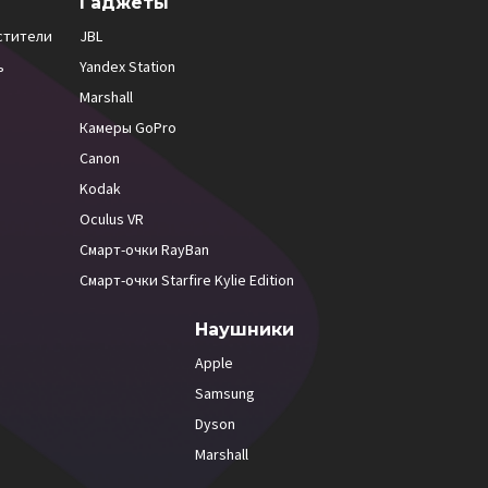
Гаджеты
стители
JBL
ь
Yandex Station
Marshall
Камеры GoPro
Canon
Kodak
Oculus VR
Смарт-очки RayBan
Смарт-очки Starfire Kylie Edition
Наушники
Apple
Samsung
Dyson
Marshall