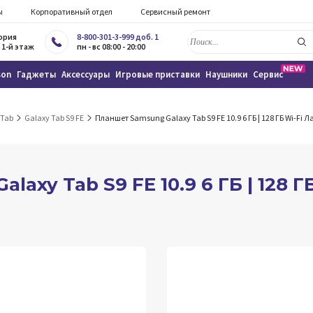
ы
Корпоративный отдел
Сервисный ремонт
тория
8-800-301-3-999 доб. 1
 1-й этаж
пн - вс 08:00 - 20:00
son
Гаджеты
Аксессуары
Игровые приставки
Наушники
Сервис
 Tab
Galaxy Tab S9 FE
Планшет Samsung Galaxy Tab S9 FE 10.9 6 ГБ | 128 ГБ Wi-Fi 
axy Tab S9 FE 10.9 6 ГБ | 128 Г