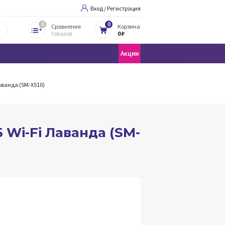
Вход / Регистрация
0
0
Сравнение
Корзина
товаров
0 ₽
Акции
Лаванда (SM-X510)
Б Wi-Fi Лаванда (SM-