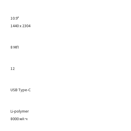
10.9"
1440 x 2304
8 МП
12
USB Type-C
Li-polymer
8000 мА⋅ч