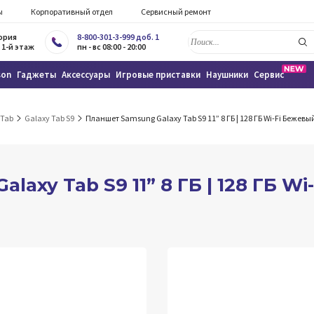
ы
Корпоративный отдел
Сервисный ремонт
тория
8-800-301-3-999 доб. 1
 1-й этаж
пн - вс 08:00 - 20:00
son
Гаджеты
Аксессуары
Игровые приставки
Наушники
Сервис
 Tab
Galaxy Tab S9
Планшет Samsung Galaxy Tab S9 11” 8 ГБ | 128 ГБ Wi-Fi Бежевы
axy Tab S9 11” 8 ГБ | 128 ГБ W