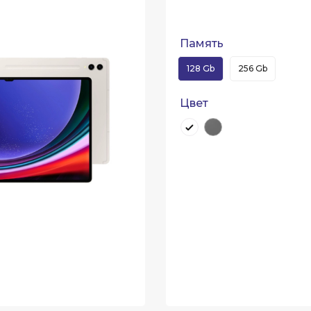
Память
128 Gb
256 Gb
Цвет