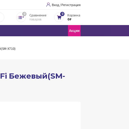
Вход / Регистрация
0
0
Сравнение
Корзина
товаров
0 ₽
Акции
й(SM-X710)
i-Fi Бежевый(SM-