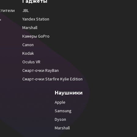
Гаджеты
стители
JBL
ь
Yandex Station
Marshall
Камеры GoPro
Canon
Kodak
Oculus VR
Смарт-очки RayBan
Смарт-очки Starfire Kylie Edition
Наушники
Apple
Samsung
Dyson
Marshall