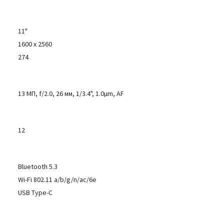
11"
1600 x 2560
274
13 МП, f/2.0, 26 мм, 1/3.4", 1.0µm, AF
12
Bluetooth 5.3
Wi-Fi 802.11 a/b/g/n/ac/6e
USB Type-C