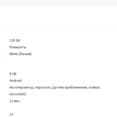
128 Gb
Планшеты
White (белый)
8 GB
Android
Акселерометр, гироскоп, датчик приближения, компас
microSDXC
12 мес.
13