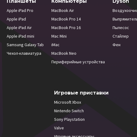
Планшеты
Компьютеры
Dyson
Apple iPad Pro
MacBook Air
Воздухоочи
Apple iPad
MacBook Pro 14
Выпрямител
Apple iPad Air
MacBook Pro 16
Пылесос
Apple iPad mini
Mac Mini
Стайлер
Samsung Galaxy Tab
iMac
Фен
Чехол-клавиатура
MacBook Neo
Периферийные устройства
Игровые приставки
Microsoft Xbox
Nintendo Switch
Sony Playstation
Valve
Игровые аксессуары