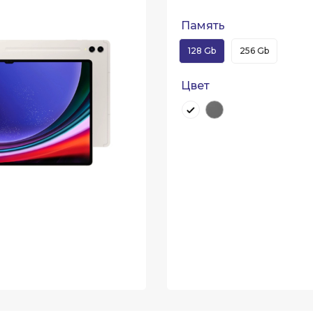
Память
128 Gb
256 Gb
Цвет