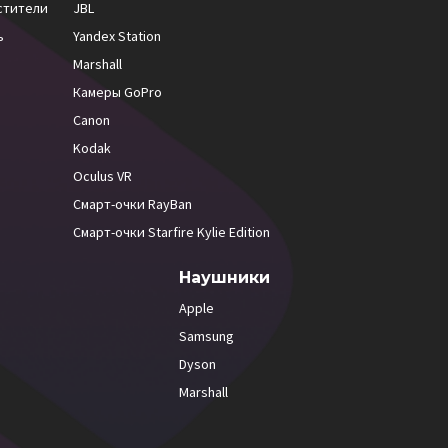
стители
JBL
ь
Yandex Station
Marshall
Камеры GoPro
Canon
Kodak
Oculus VR
Смарт-очки RayBan
Смарт-очки Starfire Kylie Edition
Наушники
Apple
Samsung
Dyson
Marshall