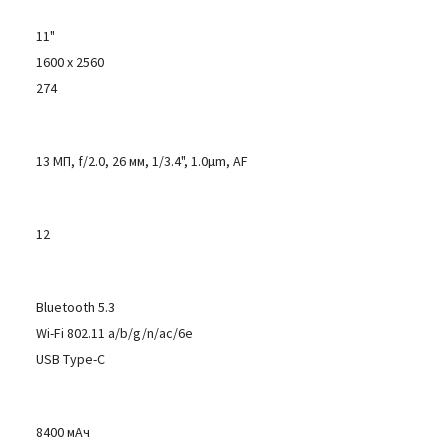
11"
1600 x 2560
274
13 МП, f/2.0, 26 мм, 1/3.4", 1.0µm, AF
12
Bluetooth 5.3
Wi-Fi 802.11 a/b/g/n/ac/6e
USB Type-C
8400 мАч