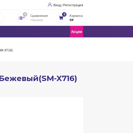
Вход / Регистрация
0
0
Сравнение
Корзина
товаров
0 ₽
Акции
SM-X716)
G Бежевый(SM-X716)