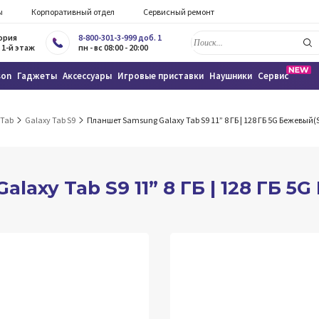
ы
Корпоративный отдел
Сервисный ремонт
тория
8-800-301-3-999 доб. 1
 1-й этаж
пн - вс 08:00 - 20:00
son
Гаджеты
Аксессуары
Игровые приставки
Наушники
Сервис
 Tab
Galaxy Tab S9
Планшет Samsung Galaxy Tab S9 11” 8 ГБ | 128 ГБ 5G Бежевый(
laxy Tab S9 11” 8 ГБ | 128 ГБ 5