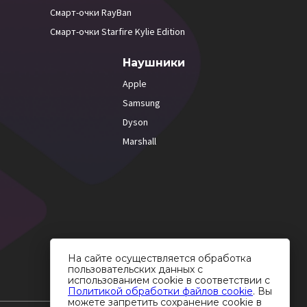
Смарт-очки RayBan
Смарт-очки Starfire Kylie Edition
Наушники
Apple
Samsung
Dyson
Marshall
На сайте осуществляется обработка
пользовательских данных с
использованием cookie в соответствии с
Политикой обработки файлов cookie
. Вы
можете запретить сохранение cookie в