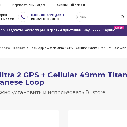
ы
Корпоративный отдел
Сервисный ремонт
тория
8-800-301-3-999 доб. 1
 1-й этаж
пн - вс 08:00 - 20:00
son
Гаджеты
Аксессуары
Игровые приставки
Наушники
Сервис
 Natural Titanium
Часы Apple Watch Ultra 2 GPS + Cellular 49mm Titanium Case with
tra 2 GPS + Cellular 49mm Tita
lanese Loop
жно установить и использовать Rustore