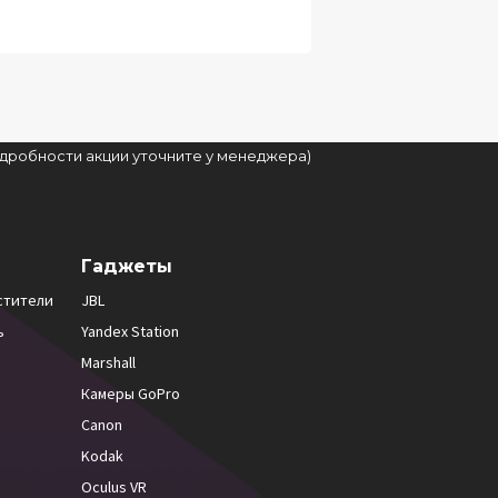
подробности акции уточните у менеджера)
Гаджеты
стители
JBL
ь
Yandex Station
Marshall
Камеры GoPro
Canon
Kodak
Oculus VR