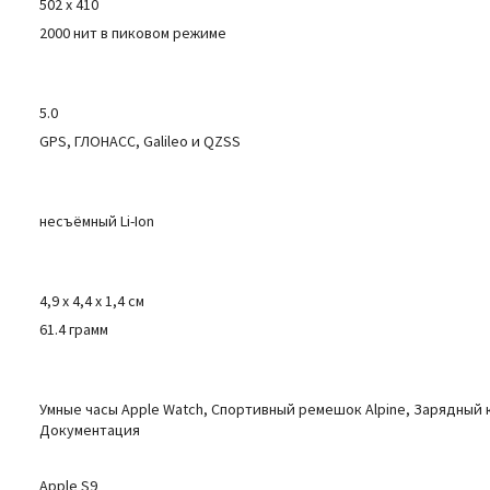
502 x 410
2000 нит в пиковом режиме
5.0
GPS, ГЛОНАСС, Galileo и QZSS
несъёмный Li-Ion
4,9 x 4,4 x 1,4 см
61.4 грамм
Умные часы Apple Watch, Спортивный ремешок Alpine, Зарядный к
Документация
Apple S9