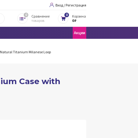
Вход / Регистрация
0
0
Сравнение
Корзина
товаров
0 ₽
Акции
 Natural Titanium Milanese Loop
nium Case with