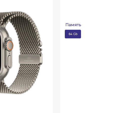
Память
64 Gb