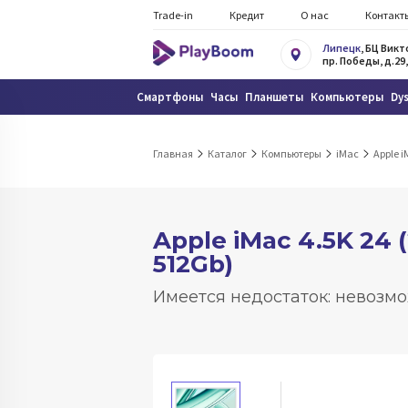
Trade-in
Кредит
О нас
Контакт
Липецк
, БЦ Вик
пр. Победы, д.29,
Смартфоны
Часы
Планшеты
Компьютеры
Dy
Главная
Каталог
Компьютеры
iMac
Apple i
Apple iMac 4.5K 24 
512Gb)
Имеется недостаток: невозмо