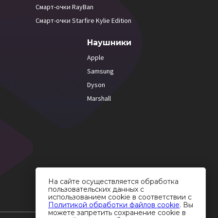
Смарт-очки RayBan
Смарт-очки Starfire Kylie Edition
Наушники
Apple
Samsung
Dyson
Marshall
На сайте осуществляется обработка
пользовательских данных с
использованием cookie в соответствии с
Политикой обработки файлов cookie
. Вы
можете запретить сохранение cookie в