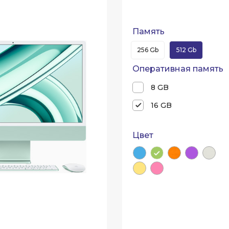
Память
256 Gb
512 Gb
Оперативная память
8 GB
16 GB
Цвет