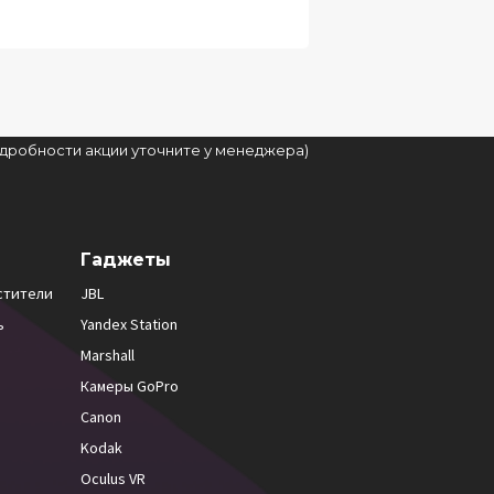
подробности акции уточните у менеджера)
Гаджеты
стители
JBL
ь
Yandex Station
Marshall
Камеры GoPro
Canon
Kodak
Oculus VR