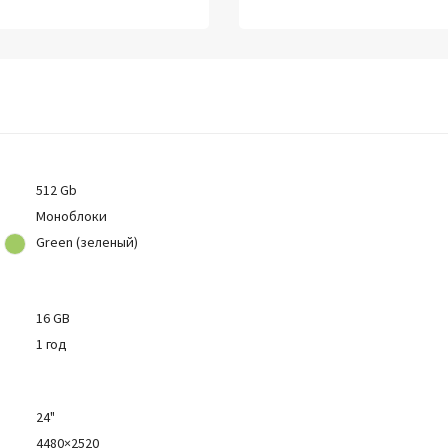
512 Gb
Моноблоки
Green (зеленый)
16 GB
1 год
24"
4480×2520