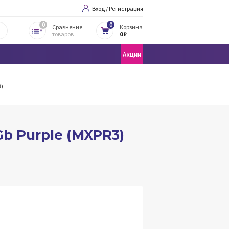
Вход / Регистрация
0
0
Сравнение
Корзина
товаров
0 ₽
Акции
3)
 Gb Purple (MXPR3)