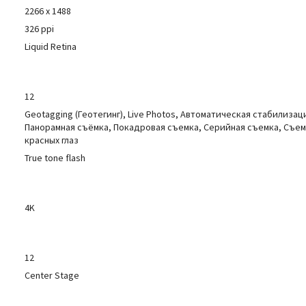
2266 x 1488
326 ppi
Liquid Retina
12
Geotagging (Геотегинг), Live Photos, Автоматическая стабилиза
Панорамная съёмка, Покадровая съемка, Серийная съемка, Съе
красных глаз
True tone flash
4K
12
Center Stage