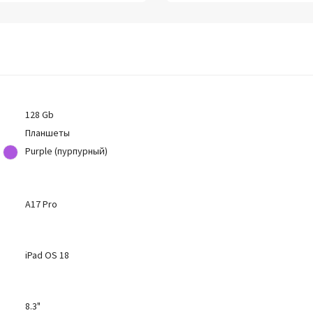
128 Gb
Планшеты
Purple (пурпурный)
A17 Pro
iPad OS 18
8.3"