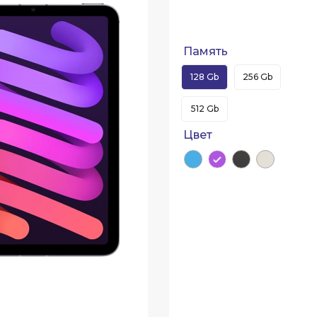
Память
128 Gb
256 Gb
512 Gb
Цвет