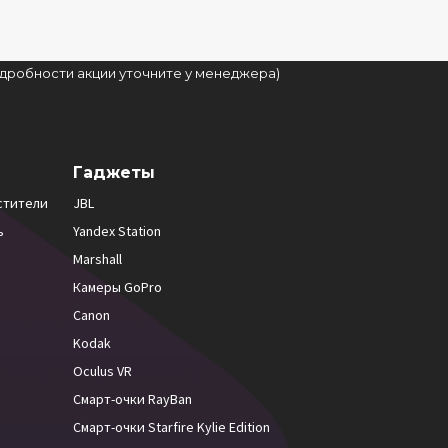
подробности акции уточните у менеджера)
Гаджеты
стители
JBL
ь
Yandex Station
Marshall
Камеры GoPro
Canon
Kodak
Oculus VR
Смарт-очки RayBan
Смарт-очки Starfire Kylie Edition