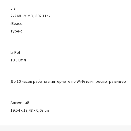
5.3
2x2 MU-MIMO, 802.11ax
iBeacon
Type-c
Li-Pol
19.3 Вт⋅ч
До 10 часов работы в интернете по Wi‑Fi или просмотра видео
Алюминий
19,54 x 13,48 x 0,63 см