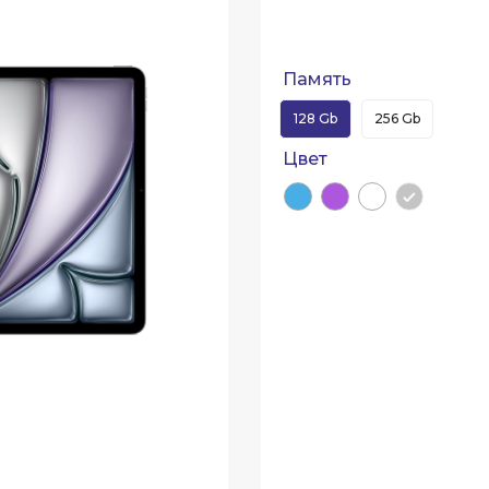
Память
128 Gb
256 Gb
Цвет