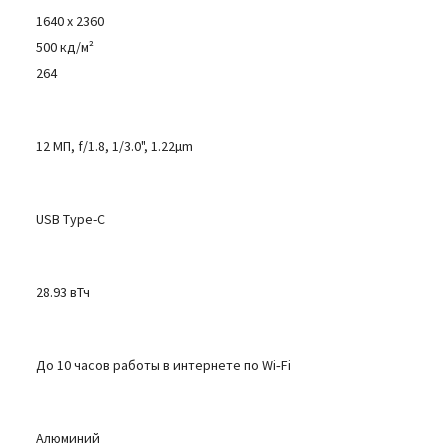
1640 x 2360
500 кд/м²
264
12 МП, f/1.8, 1/3.0", 1.22µm
USB Type-C
28.93 вТч
До 10 часов работы в интернете по Wi‑Fi
Алюминий