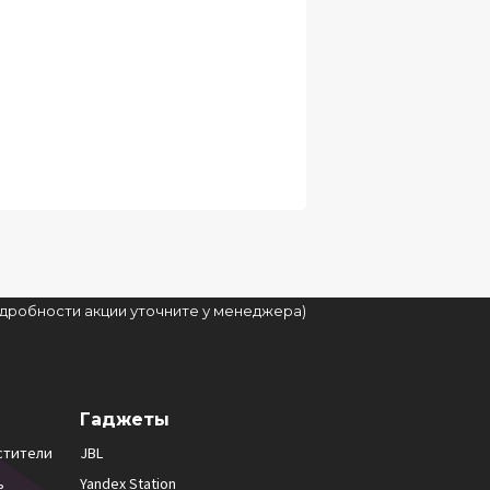
подробности акции уточните у менеджера)
Гаджеты
стители
JBL
ь
Yandex Station